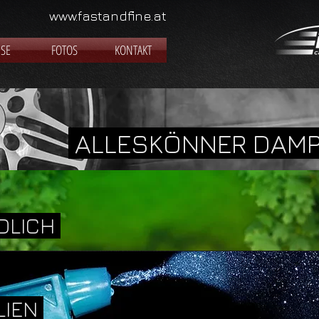
www.fastandfine.at
ISE
FOTOS
KONTAKT
ALLESKÖNNER DAMP
DLICH
LIEN